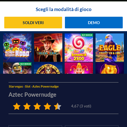
Scegli la modalità di gioco
SOLDI VERI
DEMO
Starvegas
›
Slot
›
Aztec Powernudge
Aztec Powernudge
4,67
(
3
voti)