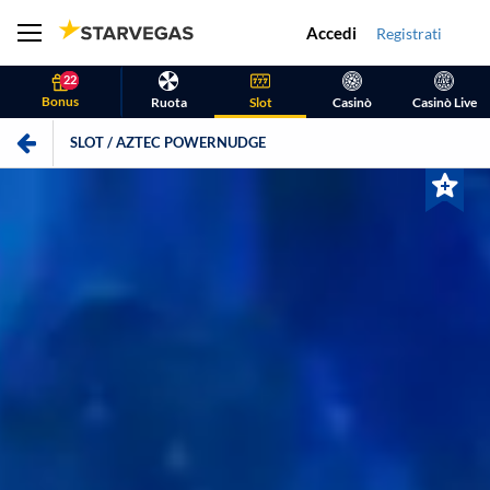
Accedi
Registrati
22
Bonus
Ruota
Slot
Casinò
Casinò Live
SLOT / AZTEC POWERNUDGE