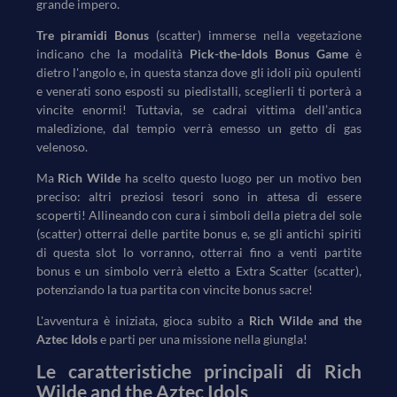
grande impero.
Tre piramidi Bonus
(scatter) immerse nella vegetazione
indicano che la modalità
Pick-the-Idols Bonus Game
è
dietro l'angolo e, in questa stanza dove gli idoli più opulenti
e venerati sono esposti su piedistalli, sceglierli ti porterà a
vincite enormi! Tuttavia, se cadrai vittima dell’antica
maledizione, dal tempio verrà emesso un getto di gas
velenoso.
Ma
Rich Wilde
ha scelto questo luogo per un motivo ben
preciso: altri preziosi tesori sono in attesa di essere
scoperti! Allineando con cura i simboli della pietra del sole
(scatter) otterrai delle partite bonus e, se gli antichi spiriti
di questa slot lo vorranno, otterrai fino a venti partite
bonus e un simbolo verrà eletto a Extra Scatter (scatter),
potenziando la tua partita con vincite bonus sacre!
L'avventura è iniziata, gioca subito a
Rich Wilde and the
Aztec Idols
e parti per una missione nella giungla!
Le caratteristiche principali di Rich
Wilde and the Aztec Idols