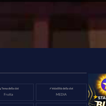
️ Tema della slot
⚡ Volatilità della slot
Frutta
MEDIA