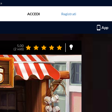
ta
ACCEDI
Registrati
App
5,00
(
2
voti)