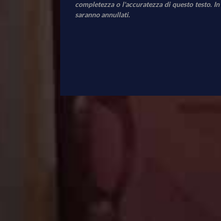
completezza o l'accuratezza di questo testo. In 
saranno annullati.