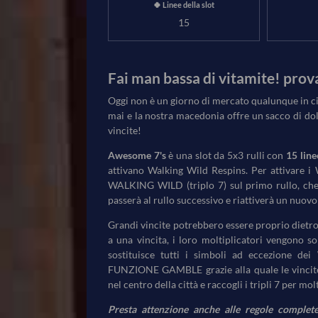
🍀 Linee della slot
15
Fai man bassa di vitamite! prov
Oggi non è un giorno di mercato qualunque in cit
mai e la nostra macedonia offre un sacco di dolce
vincite!
Awesome 7's
è una slot da 5x3 rulli con
15 lin
attivano Walking Wild Respins. Per attivare 
WALKING WILD (triplo 7) sul primo rullo, che 
passerà al rullo successivo e riattiverà un nuovo
Grandi vincite potrebbero essere proprio dietro
a una vincita, i loro moltiplicatori vengono so
sostituisce tutti i simboli ad eccezione d
FUNZIONE GAMBLE grazie alla quale le vincite 
nel centro della città e raccogli i tripli 7 per mol
Presta attenzione anche alle regole complete 