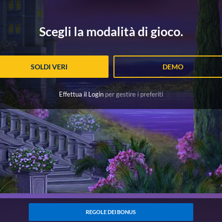
Scegli la modalità di gioco.
SOLDI VERI
DEMO
Effettua il Login
per gestire i preferiti
REGOLE DEI BONUS