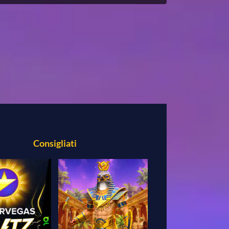
Consigliati