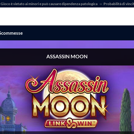
l Gioco è vietato ai minori e può causare dipendenza patologica
—
Probabilità di vinci
Scommesse
ASSASSIN MOON