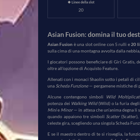
🍀 Linee della slot
20
Asian Fusion: d
omina il tuo des
Asian Fusion
è una slot online con 5 rulli e
20 l
sulla cima di una montagna avvolta dalla nebbia,
I giocatori possono beneficiare di Giri Gratis, 
oltre all'opzione di Acquisto Feature.
Allenati con i monaci Shaolin sotto i petali di ci
una
Scheda Funzione
— pergamene mistiche di pot
Alcune contengono simboli
Wild Moltiplicat
potenza dei
Walking Wild
(Wild) o la furia degl
Mini
e
Minor
— in attesa che un'anima degna li 
quando appaiono tre simboli
Scatter
(Scatter),
celeste gira, scegliendo una singola Scheda Fun
E se il maestro dentro di te si risveglia, la funz