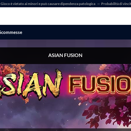
l Gioco è vietato ai minori e può causare dipendenza patologica
—
Probabilità di vinci
Scommesse
ASIAN FUSION