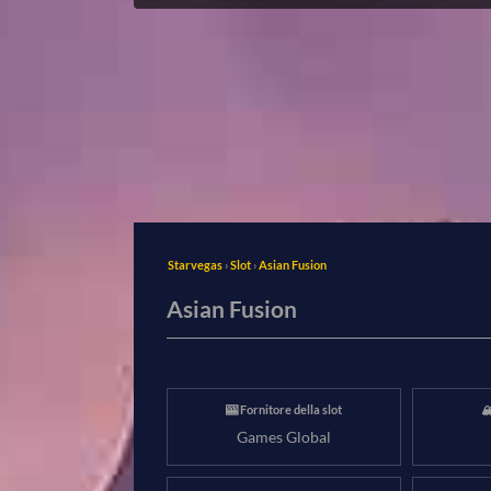
Starvegas
›
Slot
›
Asian Fusion
Asian Fusion
🎰 Fornitore della slot

Games Global