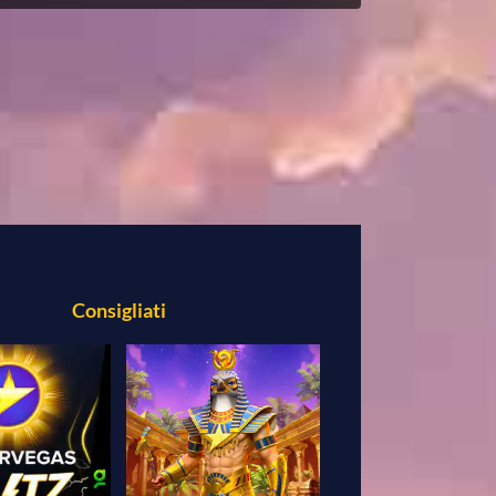
Consigliati