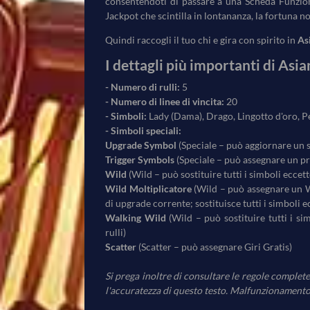
consentendoti di passare a una Scheda Funzione
Jackpot che scintilla in lontananza, la fortuna no
Quindi raccogli il tuo chi e gira con spirito in
As
I dettagli più importanti di Asi
- Numero di rulli:
5
- Numero di linee di vincita:
20
- Simboli:
Lady (Dama), Drago, Lingotto d'oro, Pet
- Simboli speciali:
Upgrade Symbol
(Speciale – può aggiornare un 
Trigger Symbols
(Speciale – può assegnare un pr
Wild
(Wild – può sostituire tutti i simboli eccet
Wild Moltiplicatore
(Wild – può assegnare un Wi
di upgrade corrente; sostituisce tutti i simboli e
Walking Wild
(Wild – può sostituire tutti i si
rulli)
Scatter
(Scatter – può assegnare Giri Gratis)
Si prega inoltre di consultare le regole complete
l'accuratezza di questo testo. Malfunzionamento a