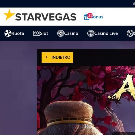
I
21
Bonus
Ruota
Slot
Casinò
Casinò Live
INDIETRO