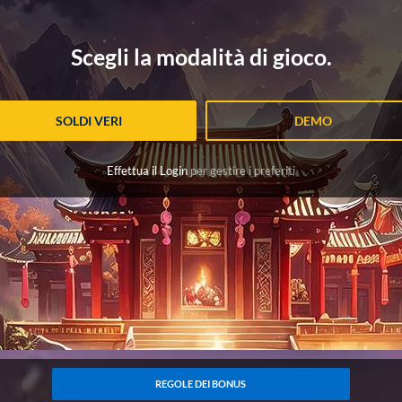
Scegli la modalità di gioco.
SOLDI VERI
DEMO
Effettua il Login
per gestire i preferiti
REGOLE DEI BONUS