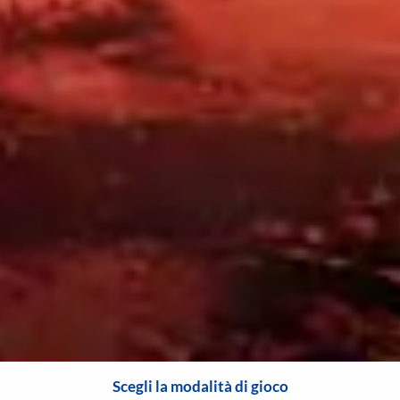
Scegli la modalità di gioco