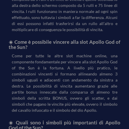
alla destra dello schermo composto da 5 rulli e 75 linee di
vincita. I rulli funzionano in maniera normale ad ogni spin
effettuato, sono tuttavia i simboli a far la differenza. Alcuni
di essi possono infatti trasferirsi da un rullo all’altro e
moltiplicare di conseguenza le possibilità di vincita.
☀️ Come è possibile vincere alla slot Apollo God of
the Sun?
Come per tutte le altre slot machine online, una
componente fondamentale per vincere alla slot Apollo God
of the Sun è la fortuna. A livello più pratico, le
combinazioni vincenti si formano allineando almeno 3
simboli uguali e adiacenti con andamento da sinistra a
destra. Le possibilità di vincita aumentano grazie alle
partite bonus innescate dalla comparsa di almeno tre
simboli della scritta BONUS, ovvero gli scatter, e dai
simboli che pagano le vincite più elevate, ovvero il simbolo
del cavallo infuocato e il simbolo del dio Apollo.
☀️ Quali sono i simboli più importanti di Apollo
God of the Sun?