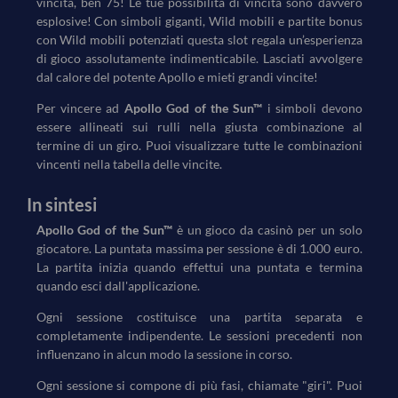
vincita, ben 75! Le tue possibilità di vincita sono davvero
esplosive! Con simboli giganti, Wild mobili e partite bonus
con Wild mobili potenziati questa slot regala un’esperienza
di gioco assolutamente indimenticabile. Lasciati avvolgere
dal calore del potente Apollo e mieti grandi vincite!
Per vincere ad
Apollo God of the Sun™
i simboli devono
essere allineati sui rulli nella giusta combinazione al
termine di un giro. Puoi visualizzare tutte le combinazioni
vincenti nella tabella delle vincite.
In sintesi
Apollo God of the Sun™
è un gioco da casinò per un solo
giocatore. La puntata massima per sessione è di 1.000 euro.
La partita inizia quando effettui una puntata e termina
quando esci dall'applicazione.
Ogni sessione costituisce una partita separata e
completamente indipendente. Le sessioni precedenti non
influenzano in alcun modo la sessione in corso.
Ogni sessione si compone di più fasi, chiamate "giri". Puoi