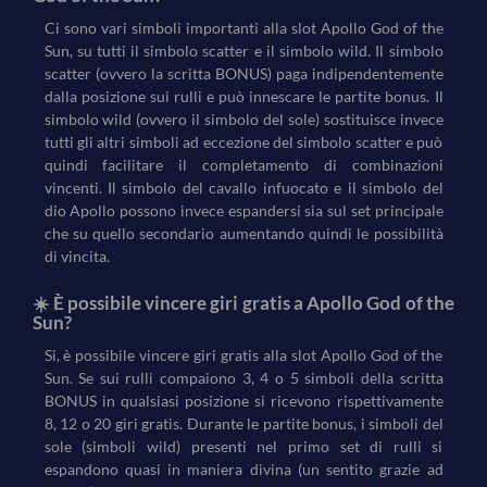
Ci sono vari simboli importanti alla slot Apollo God of the
Sun, su tutti il simbolo scatter e il simbolo wild. Il simbolo
scatter (ovvero la scritta BONUS) paga indipendentemente
dalla posizione sui rulli e può innescare le partite bonus. Il
simbolo wild (ovvero il simbolo del sole) sostituisce invece
tutti gli altri simboli ad eccezione del simbolo scatter e può
quindi facilitare il completamento di combinazioni
vincenti. Il simbolo del cavallo infuocato e il simbolo del
dio Apollo possono invece espandersi sia sul set principale
che su quello secondario aumentando quindi le possibilità
di vincita.
☀️ È possibile vincere giri gratis a Apollo God of the
Sun?
Si, è possibile vincere giri gratis alla slot Apollo God of the
Sun. Se sui rulli compaiono 3, 4 o 5 simboli della scritta
BONUS in qualsiasi posizione si ricevono rispettivamente
8, 12 o 20 giri gratis. Durante le partite bonus, i simboli del
sole (simboli wild) presenti nel primo set di rulli si
espandono quasi in maniera divina (un sentito grazie ad