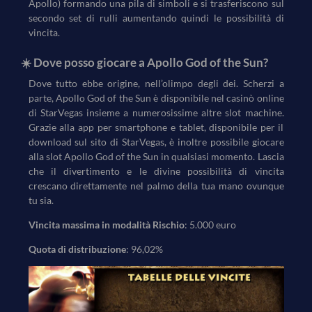
Apollo) formando una pila di simboli e si trasferiscono sul
secondo set di rulli aumentando quindi le possibilità di
vincita.
☀️ Dove posso giocare a Apollo God of the Sun?
Dove tutto ebbe origine, nell’olimpo degli dei. Scherzi a
parte, Apollo God of the Sun è disponibile nel casinò online
di StarVegas insieme a numerosissime altre slot machine.
Grazie alla app per smartphone e tablet, disponibile per il
download sul sito di StarVegas, è inoltre possibile giocare
alla slot Apollo God of the Sun in qualsiasi momento. Lascia
che il divertimento e le divine possibilità di vincita
crescano direttamente nel palmo della tua mano ovunque
tu sia.
Vincita massima in modalità Rischio
: 5.000 euro
Quota di distribuzione
: 96,02%