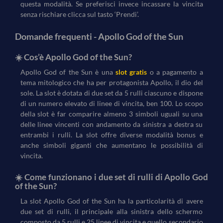
questa modalità. Se preferisci invece incassare la vincita
senza rischiare clicca sul tasto ‘Prendi’.
Domande frequenti - Apollo God of the Sun
☀️ Cos’è Apollo God of the Sun?
Apollo God of the Sun è una
slot gratis
o a pagamento a
tema mitologico che ha per protagonista Apollo, il dio del
sole. La slot è dotata di due set da 5 rulli ciascuno e dispone
di un numero elevato di linee di vincita, ben 100. Lo scopo
della slot è far comparire almeno 3 simboli uguali su una
delle linee vincenti con andamento da sinistra a destra su
entrambi i rulli. La slot offre diverse modalità bonus e
anche simboli giganti che aumentano le possibilità di
vincita.
☀️ Come funzionano i due set di rulli di Apollo God
of the Sun?
La slot Apollo God of the Sun ha la particolarità di avere
due set di rulli, il principale alla sinistra dello schermo
composto da 5 rulli e 25 linee di vincita e quello secondario