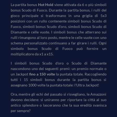
La partita bonus
Hot Hold
viene attivata da 6 o più simboli
bonus Scudo di Fuoco. Durante la partita bonus, i rulli del
gioco principale si trasformano in una griglia di 5x3
posizioni con un rullo contenente simboli bonus Scudo di
Fuoco, simboli bonus Scudo d'oro, simboli bonus Scudo di
Diamante e celle vuote. I simboli bonus che atterrano sui
rulli rimangono al loro posto, mentre le celle vuote con uno
schema personalizzato continuano a far girare i rulli. Ogni
simbolo bonus Scudo di Fuoco può fornire un
moltiplicatore da x1 a x15.
I simboli bonus Scudo d'oro o Scudo di Diamante
nascondono uno dei seguenti premi: un premio normale o
un Jackpot
fino a 150 volte
la puntata totale. Raccogliendo
tutti i 15 simboli bonus durante la partita bonus si
assegnano 1000 volte la puntata totale: l'Ultra Jackpot!
Ora, mentre gli echi del passato si risvegliano, le Amazzoni
devono decidere: si uniranno per riportare la città al suo
antico splendore o lasceranno che la sua eredità svanisca
per sempre?