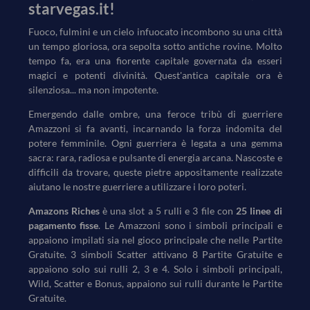
starvegas.it!
Fuoco, fulmini e un cielo infuocato incombono su una città
un tempo gloriosa, ora sepolta sotto antiche rovine. Molto
tempo fa, era una fiorente capitale governata da esseri
magici e potenti divinità. Quest'antica capitale ora è
silenziosa... ma non impotente.
Emergendo dalle ombre, una feroce tribù di guerriere
Amazzoni si fa avanti, incarnando la forza indomita del
potere femminile. Ogni guerriera è legata a una gemma
sacra: rara, radiosa e pulsante di energia arcana. Nascoste e
difficili da trovare, queste pietre appositamente realizzate
aiutano le nostre guerriere a utilizzare i loro poteri.
Amazons Riches
è una slot a 5 rulli e 3 file con
25 linee di
pagamento fisse
. Le Amazzoni sono i simboli principali e
appaiono impilati sia nel gioco principale che nelle Partite
Gratuite. 3 simboli Scatter attivano 8 Partite Gratuite e
appaiono solo sui rulli 2, 3 e 4. Solo i simboli principali,
Wild, Scatter e Bonus, appaiono sui rulli durante le Partite
Gratuite.