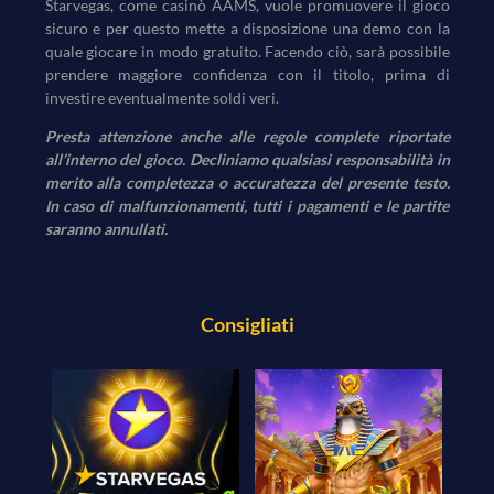
Starvegas, come casinò AAMS, vuole promuovere il gioco
sicuro e per questo mette a disposizione una demo con la
quale giocare in modo gratuito. Facendo ciò, sarà possibile
prendere maggiore confidenza con il titolo, prima di
investire eventualmente soldi veri.
Presta attenzione anche alle regole complete riportate
all’interno del gioco. Decliniamo qualsiasi responsabilità in
merito alla completezza o accuratezza del presente testo.
In caso di malfunzionamenti, tutti i pagamenti e le partite
saranno annullati.
Consigliati