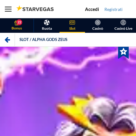
Accedi
Registrati
22
Bonus
Ruota
Slot
Casinò
Casinò Live
SLOT / ALPHA GODS ZEUS