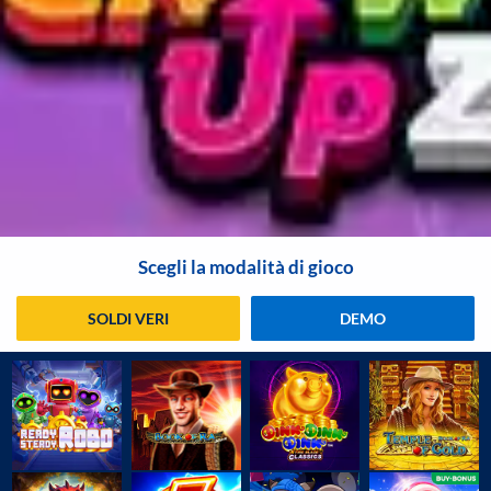
Scegli la modalità di gioco
SOLDI VERI
DEMO