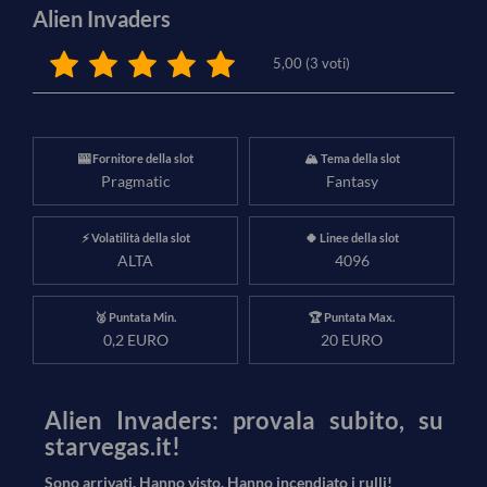
Alien Invaders
5,00
(
3
voti)
🎰 Fornitore della slot
🏔️ Tema della slot
Pragmatic
Fantasy
⚡ Volatilità della slot
🍀 Linee della slot
ALTA
4096
🥈 Puntata Min.
🏆 Puntata Max.
0,2 EURO
20 EURO
Alien Invaders: provala subito, su
starvegas.it!
Sono arrivati. Hanno visto. Hanno incendiato i rulli!