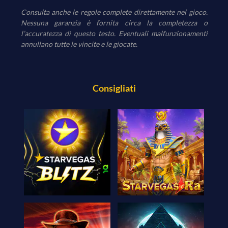
Consulta anche le regole complete direttamente nel gioco.
Nessuna garanzia è fornita circa la completezza o
l’accuratezza di questo testo. Eventuali malfunzionamenti
annullano tutte le vincite e le giocate.
Consigliati