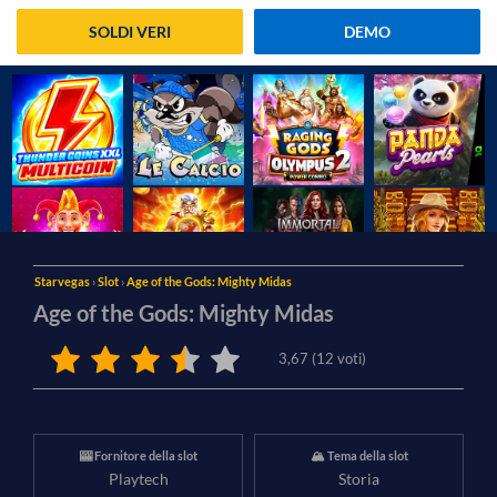
SOLDI VERI
DEMO
Starvegas
›
Slot
›
Age of the Gods: Mighty Midas
Age of the Gods: Mighty Midas
3,67
(
12
voti)
🎰 Fornitore della slot
🏔️ Tema della slot
Playtech
Storia