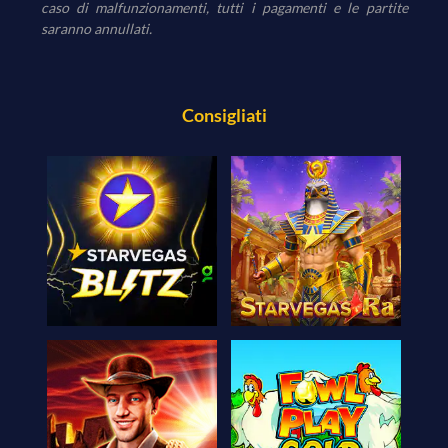
caso di malfunzionamenti, tutti i pagamenti e le partite
saranno annullati.
Consigliati