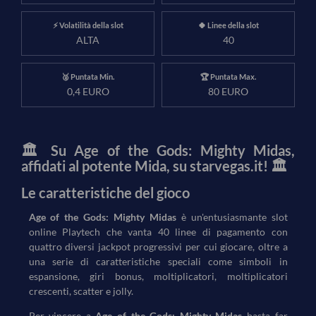
⚡ Volatilità della slot
🍀 Linee della slot
ALTA
40
🥈 Puntata Min.
🏆 Puntata Max.
0,4 EURO
80 EURO
🏛️ Su Age of the Gods: Mighty Midas,
affidati al potente Mida, su starvegas.it! 🏛️
Le caratteristiche del gioco
Age of the Gods: Mighty Midas
è un'entusiasmante slot
online Playtech che vanta 40 linee di pagamento con
quattro diversi jackpot progressivi per cui giocare, oltre a
una serie di caratteristiche speciali come simboli in
espansione, giri bonus, moltiplicatori, moltiplicatori
crescenti, scatter e jolly.
Per vincere a
Age of the Gods: Mighty Midas
basta far