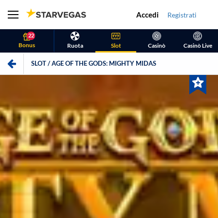
Accedi
Registrati
22
Bonus
Ruota
Slot
Casinò
Casinò Live
SLOT / AGE OF THE GODS: MIGHTY MIDAS