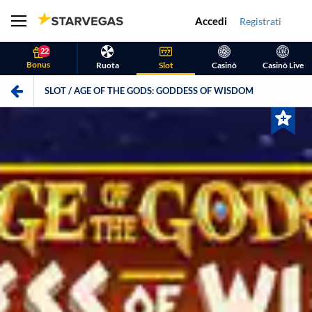
Accedi
Registrati
22
Bonus
Ruota
Slot
Casinò
Casinò Live
SLOT / AGE OF THE GODS: GODDESS OF WISDOM