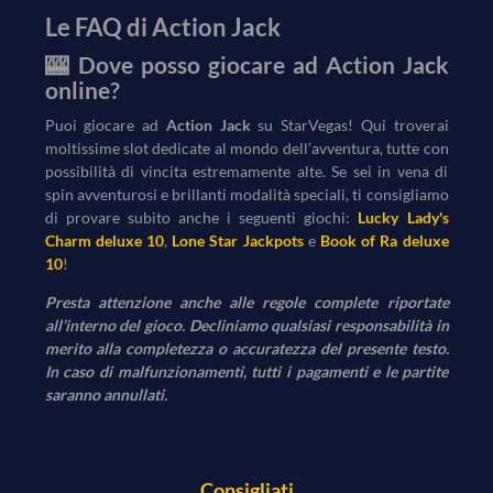
Le FAQ di Action Jack
🎰 Dove posso giocare ad Action Jack
online?
Puoi giocare ad
Action Jack
su StarVegas! Qui troverai
moltissime slot dedicate al mondo dell’avventura, tutte con
possibilità di vincita estremamente alte. Se sei in vena di
spin avventurosi e brillanti modalità speciali, ti consigliamo
di provare subito anche i seguenti giochi:
Lucky Lady's
Charm deluxe 10
,
Lone Star Jackpots
e
Book of Ra deluxe
10
!
Presta attenzione anche alle regole complete riportate
all’interno del gioco. Decliniamo qualsiasi responsabilità in
merito alla completezza o accuratezza del presente testo.
In caso di malfunzionamenti, tutti i pagamenti e le partite
saranno annullati.
Consigliati