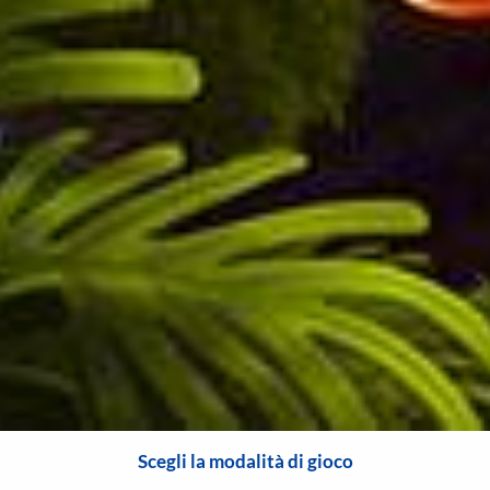
Scegli la modalità di gioco