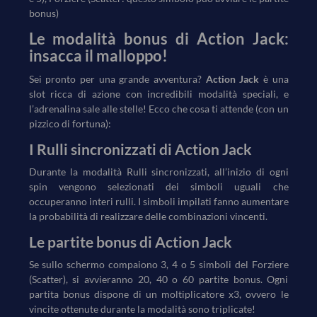
bonus)
Le modalità bonus di Action Jack:
insacca il malloppo!
Sei pronto per una grande avventura?
Action Jack
è una
slot ricca di azione con incredibili modalità speciali, e
l’adrenalina sale alle stelle! Ecco che cosa ti attende (con un
pizzico di fortuna):
I Rulli sincronizzati di Action Jack
Durante la modalità Rulli sincronizzati, all’inizio di ogni
spin vengono selezionati dei simboli uguali che
occuperanno interi rulli. I simboli impilati fanno aumentare
la probabilità di realizzare delle combinazioni vincenti.
Le partite bonus di Action Jack
Se sullo schermo compaiono 3, 4 o 5 simboli del Forziere
(Scatter), si avvieranno 20, 40 o 60 partite bonus. Ogni
partita bonus dispone di un moltiplicatore x3, ovvero le
vincite ottenute durante la modalità sono triplicate!