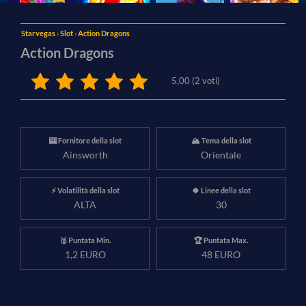
Starvegas
›
Slot
›
Action Dragons
Action Dragons
5,00
(
2
voti)
🎰 Fornitore della slot
🏔️ Tema della slot
Ainsworth
Orientale
⚡ Volatilità della slot
🍀 Linee della slot
ALTA
30
🥈 Puntata Min.
🏆 Puntata Max.
1,2 EURO
48 EURO