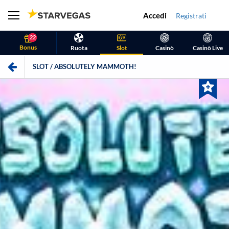
Accedi
Registrati
22
Bonus
Ruota
Slot
Casinò
Casinò Live
SLOT / ABSOLUTELY MAMMOTH!