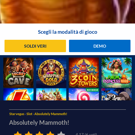
Scegli la modalità di gioco
SOLDI VERI
DEMO
Starvegas
›
Slot
›
Absolutely Mammoth!
Absolutely Mammoth!
4,17
(
6
voti)