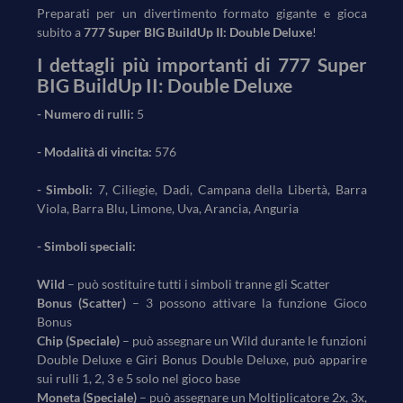
Preparati per un divertimento formato gigante e gioca
subito a
777 Super BIG BuildUp II: Double Deluxe
!
I dettagli più importanti di 777 Super
BIG BuildUp II: Double Deluxe
- Numero di rulli:
5
- Modalità di vincita:
576
- Simboli:
7, Ciliegie, Dadi, Campana della Libertà, Barra
Viola, Barra Blu, Limone, Uva, Arancia, Anguria
- Simboli speciali:
Wild
– può sostituire tutti i simboli tranne gli Scatter
Bonus (Scatter)
– 3 possono attivare la funzione Gioco
Bonus
Chip (Speciale)
– può assegnare un Wild durante le funzioni
Double Deluxe e Giri Bonus Double Deluxe, può apparire
sui rulli 1, 2, 3 e 5 solo nel gioco base
Moneta (Speciale)
– può assegnare un Moltiplicatore 2x, 3x,