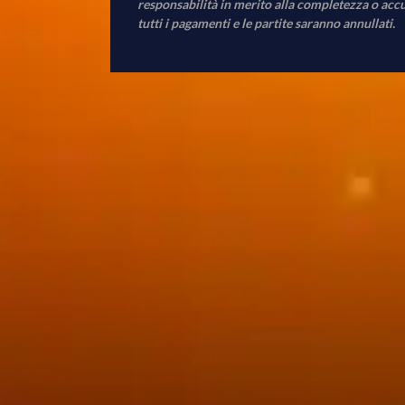
responsabilità in merito alla completezza o accu
tutti i pagamenti e le partite saranno annullati.