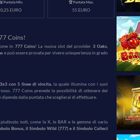
🥈 Puntata Min.
🏆 Puntata Max.
0,25 EURO
55 EURO
777 Coins!
come in
777 Coins
! La nuova slot del provider
3 Oaks
,
as
e può essere provata per vivere un’esperienza in grado
 3x3 con 5 linee di vincita
, la quale illumina con i suoi
osso. 777 Coins prevede la possibilità di ottenere dei
to dipende dalla puntata che sceglierai di effettuare.
i piuttosto noti, come la X, le BAR e le gemme di vario
mbolo Bonus, il Simbolo Wild (777) e il Simbolo Collect