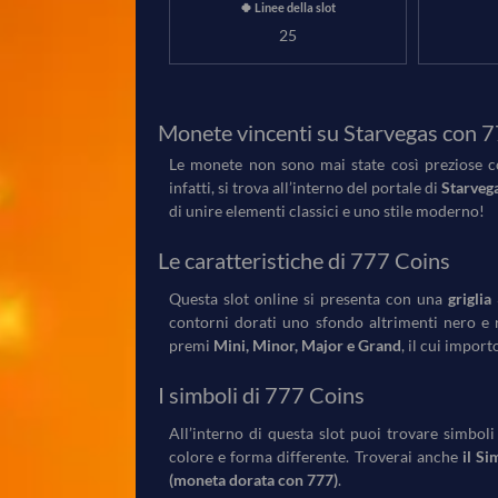
🍀 Linee della slot
25
Monete vincenti su Starvegas con 
Le monete non sono mai state così preziose 
infatti, si trova all’interno del portale di
Starveg
di unire elementi classici e uno stile moderno!
Le caratteristiche di 777 Coins
Questa slot online si presenta con una
griglia
contorni dorati uno sfondo altrimenti nero e r
premi
Mini, Minor, Major e Grand
, il cui impor
I simboli di 777 Coins
All’interno di questa slot puoi trovare simbol
colore e forma differente. Troverai anche
il Si
(moneta dorata con 777)
.