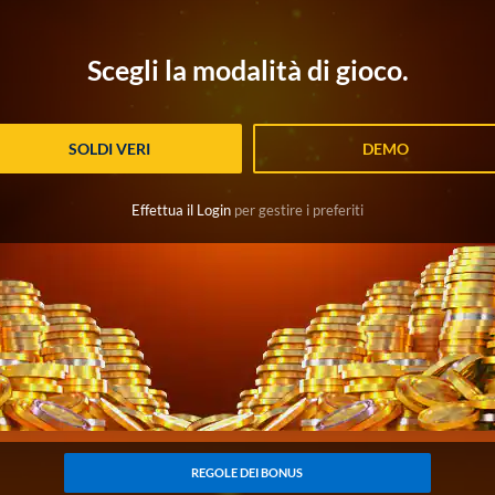
Scegli la modalità di gioco.
SOLDI VERI
DEMO
Effettua il Login
per gestire i preferiti
REGOLE DEI BONUS