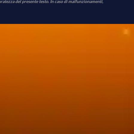
ratezza del presente testo. In caso di malfunzionamenti,