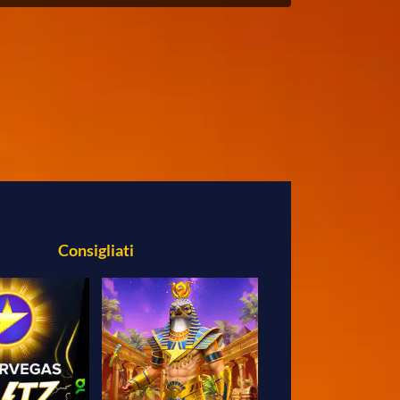
Consigliati