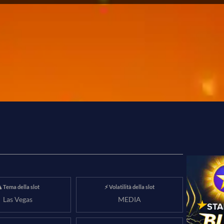
️ Tema della slot
⚡ Volatilità della slot
Las Vegas
MEDIA