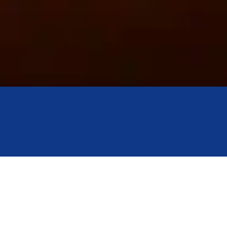
PRELIEVI CELERI
Incassa velocemente le vincite con pochi click!