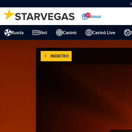
I
21
Bonus
Ruota
Slot
Casinò
Casinò Live
INDIETRO