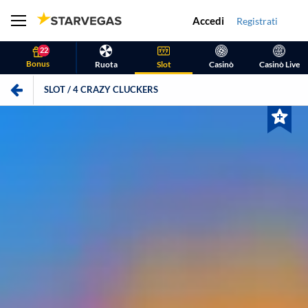
Accedi
Registrati
22
Bonus
Ruota
Slot
Casinò
Casinò Live
SLOT / 4 CRAZY CLUCKERS