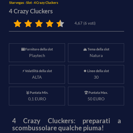
Starvegas
›
Slot
›
4 Crazy Cluckers
4 Crazy Cluckers
4,67
(
6
voti)
🎰 Fornitore della slot
🏔️ Tema della slot
Playtech
Natura
⚡ Volatilità della slot
🍀 Linee della slot
ALTA
30
🥈 Puntata Min.
🏆 Puntata Max.
0,1 EURO
50 EURO
4 Crazy Cluckers: preparati a
scombussolare qualche piuma!