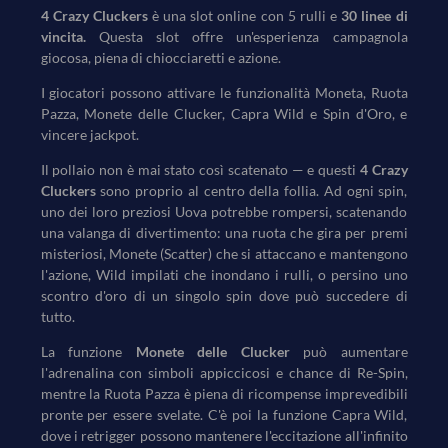
4 Crazy Cluckers
è una slot online con 5 rulli e
30 linee di
vincita.
Questa slot offre un'esperienza campagnola
giocosa, piena di chiocciaretti e azione.
I giocatori possono attivare le funzionalità Moneta, Ruota
Pazza, Monete delle Clucker, Capra Wild e Spin d'Oro, e
vincere jackpot.
Il pollaio non è mai stato così scatenato — e questi
4 Crazy
Cluckers
sono proprio al centro della follia. Ad ogni spin,
uno dei loro preziosi Uova potrebbe rompersi, scatenando
una valanga di divertimento: una ruota che gira per premi
misteriosi, Monete (Scatter) che si attaccano e mantengono
l'azione, Wild impilati che inondano i rulli, o persino uno
scontro d'oro di un singolo spin dove può succedere di
tutto.
La funzione
Monete delle Clucker
può aumentare
l'adrenalina con simboli appiccicosi e chance di Re-Spin,
mentre la Ruota Pazza è piena di ricompense imprevedibili
pronte per essere svelate. C'è poi la funzione Capra Wild,
dove i retrigger possono mantenere l'eccitazione all'infinito