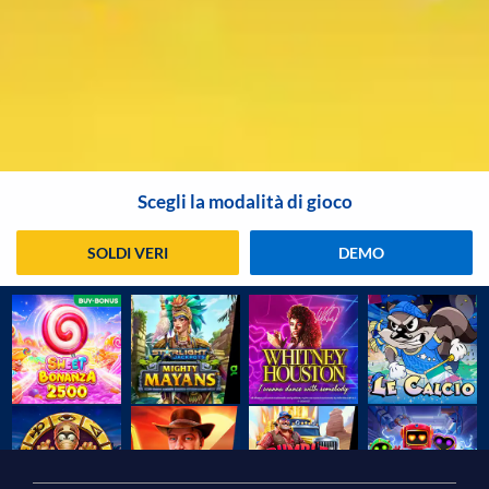
Scegli la modalità di gioco
SOLDI VERI
DEMO