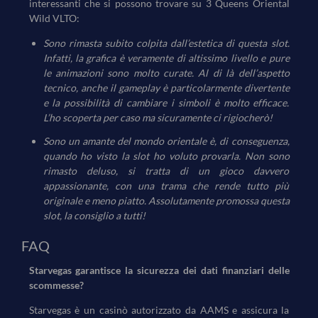
interessanti che si possono trovare su 3 Queens Oriental
Wild VLTO:
Sono rimasta subito colpita dall’estetica di questa slot.
Infatti, la grafica è veramente di altissimo livello e pure
le animazioni sono molto curate. Al di là dell’aspetto
tecnico, anche il gameplay è particolarmente divertente
e la possibilità di cambiare i simboli è molto efficace.
L’ho scoperta per caso ma sicuramente ci rigiocherò!
Sono un amante del mondo orientale è, di conseguenza,
quando ho visto la slot ho voluto provarla. Non sono
rimasto deluso, si tratta di un gioco davvero
appassionante, con una trama che rende tutto più
originale e meno piatto. Assolutamente promossa questa
slot, la consiglio a tutti!
FAQ
Starvegas garantisce la sicurezza dei dati finanziari delle
scommesse?
Starvegas è un casinò autorizzato da AAMS e assicura la