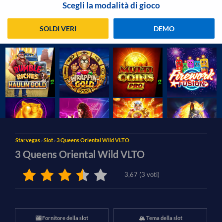
Scegli la modalità di gioco
SOLDI VERI
DEMO
Starvegas
›
Slot
›
3 Queens Oriental Wild VLTO
3 Queens Oriental Wild VLTO
3,67
(
3
voti)
🎰 Fornitore della slot
🏔️ Tema della slot