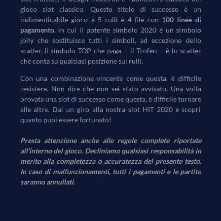
gioco slot classico. Questo titolo di successo è un
indimenticabile gioco a 5 rulli e 4 file con
100 linee di
pagamento
, in cui il potente simbolo 2020 è un simbolo
jolly che sostituisce tutti i simboli, ad eccezione dello
scatter. Il simbolo TOP che paga – il Trofeo – è lo scatter
che conta su qualsiasi posizione sui rulli.
Con una combinazione vincente come questa, è difficile
resistere. Non dire che non sei stato avvisato. Una volta
provata una slot di successo come questa, è difficile tornare
alle altre. Dai un giro alla nostra slot HIT 2020 e scopri
quanto puoi essere fortunato!
Presta attenzione anche alle regole complete riportate
all’interno del gioco. Decliniamo qualsiasi responsabilità in
merito alla completezza o accuratezza del presente testo.
In caso di malfunzionamenti, tutti i pagamenti e le partite
saranno annullati.