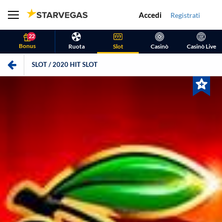
Accedi
Registrati
22
Bonus
Ruota
Slot
Casinò
Casinò Live
SLOT / 2020 HIT SLOT