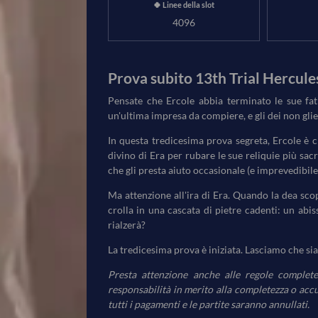
🍀 Linee della slot
4096
Prova subito 13th Trial Hercule
Pensate che Ercole abbia terminato le sue fat
un'ultima impresa da compiere, e gli dei non glie
In questa tredicesima prova segreta, Ercole è c
divino di Era per rubare le sue reliquie più sac
che gli presta aiuto occasionale (e imprevedibil
Ma attenzione all'ira di Era. Quando la dea scop
crolla in una cascata di pietre cadenti: un abiss
rialzerà?
La tredicesima prova è iniziata. Lasciamo che sian
Presta attenzione anche alle regole complete 
responsabilità in merito alla completezza o accu
tutti i pagamenti e le partite saranno annullati.