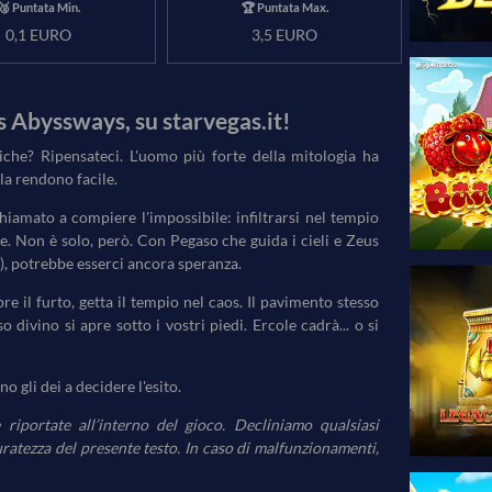
🥈 Puntata Min.
🏆 Puntata Max.
0,1 EURO
3,5 EURO
s Abyssways, su starvegas.it!
iche? Ripensateci. L'uomo più forte della mitologia ha
la rendono facile.
hiamato a compiere l'impossibile: infiltrarsi nel tempio
re. Non è solo, però. Con Pegaso che guida i cieli e Zeus
e), potrebbe esserci ancora speranza.
re il furto, getta il tempio nel caos. Il pavimento stesso
o divino si apre sotto i vostri piedi. Ercole cadrà... o si
o gli dei a decidere l'esito.
riportate all’interno del gioco. Decliniamo qualsiasi
ratezza del presente testo. In caso di malfunzionamenti,