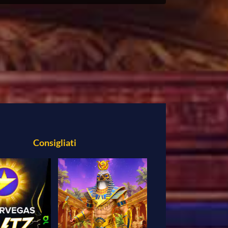
Consigliati