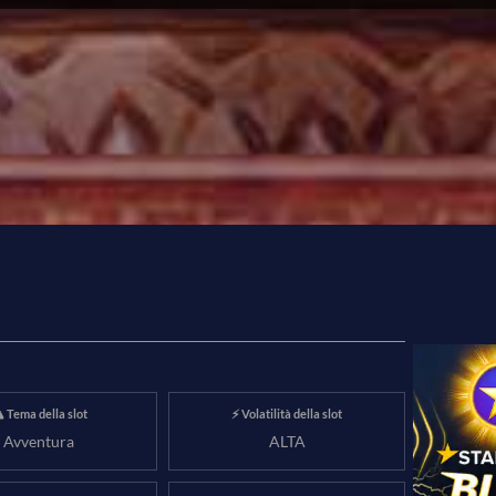
️ Tema della slot
⚡ Volatilità della slot
Avventura
ALTA