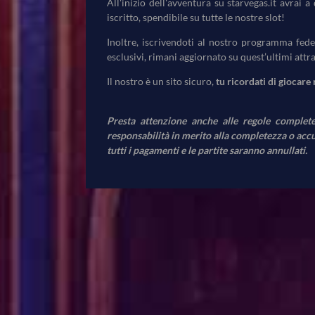
All'inizio dell'avventura su starvegas.it avrai 
iscritto, spendibile su tutte le nostre slot!
Inoltre, iscrivendoti al nostro programma fedel
esclusivi, rimani aggiornato su quest’ultimi attr
Il nostro è un sito sicuro,
tu ricordati di giocar
Presta attenzione anche alle regole complete 
responsabilità in merito alla completezza o accu
tutti i pagamenti e le partite saranno annullati.