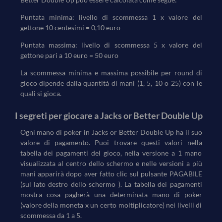
Puntata minima: livello di scommessa 1 x valore del
gettone 10 centesimi = 0,10 euro
Puntata massima: livello di scommessa 5 x valore del
gettone pari a 10 euro = 50 euro
La scommessa minima e massima possibile per round di
gioco dipende dalla quantità di mani (1, 5, 10 o 25) con le
quali si gioca.
I segreti per giocare a Jacks or Better Double Up
Ogni mano di poker in Jacks or Better Double Up ha il suo
valore di pagamento. Puoi trovare questi valori nella
tabella dei pagamenti del gioco, nella versione a 1 mano
visualizzata al centro dello schermo e nelle versioni a più
mani apparirà dopo aver fatto clic sul pulsante PAGABILE
(sul lato destro dello schermo ). La tabella dei pagamenti
mostra cosa pagherà una determinata mano di poker
(valore della moneta x un certo moltiplicatore) nei livelli di
scommessa da 1 a 5.