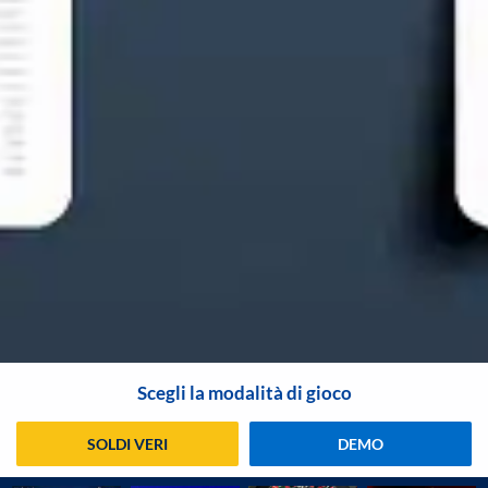
Scegli la modalità di gioco
SOLDI VERI
DEMO