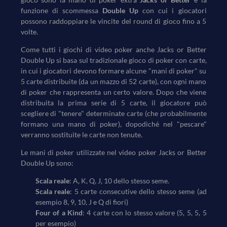
funzione di scommessa
Double Up
con cui i giocatori
possono raddoppiare le vincite del round di gioco fino a 5
volte.
Come tutti i giochi di video poker anche Jacks or Better
Double Up si basa sul tradizionale gioco di poker con carte,
in cui i giocatori devono formare alcune "mani di poker" su
5 carte distribuite (da un mazzo di 52 carte), con ogni mano
di poker che rappresenta un certo valore. Dopo che viene
distribuita la prima serie di 5 carte, il giocatore può
scegliere di "tenere" determinate carte (che probabilmente
formano una mano di poker), dopodiché nel "pescare"
verranno sostituite le carte non tenute.
Le mani di poker utilizzate nel video poker Jacks or Better
Double Up sono:
Scala reale
: A, K, Q, J, 10 dello stesso seme.
Scala reale
: 5 carte consecutive dello stesso seme (ad
esempio 8, 9, 10, J e Q di fiori)
Four of a Kind
: 4 carte con lo stesso valore (5, 5, 5, 5
per esempio)