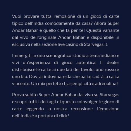
Vuoi provare tutta l'emozione di un gioco di carte
tipico dell'India comodamente da casa? Allora Super
Andar Bahar è quello che fa per te! Questa variante
dal vivo dell'originale Andar Bahar è disponibile in
esclusiva nella sezione live casino di Starvegas.it.
Immergiti in uno scenografico studio a tema indiano e
vivi un'esperienza di gioco autentica. Il dealer
distribuisce le carte ai due lati del tavolo, uno rosso e
uno blu. Dovrai indovinare da che parte cadrà la carta
vincente. Un mix perfetto tra semplicità e adrenalina!
Prova subito Super Andar Bahar dal vivo su Starvegas
e scopri tutti i dettagli di questo coinvolgente gioco di
carte leggendo la nostra recensione. L'emozione
dell'India è a portata di click!