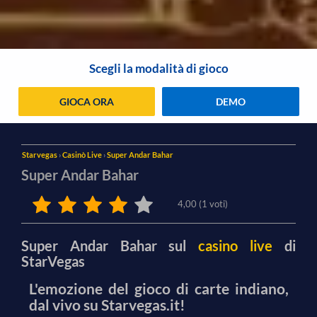
Scegli la modalità di gioco
GIOCA ORA
DEMO
Starvegas
›
Casinò Live
›
Super Andar Bahar
Super Andar Bahar
4,00
(
1
voti)
Super Andar Bahar sul
casino live
di
StarVegas
L'emozione del gioco di carte indiano,
dal vivo su Starvegas.it!