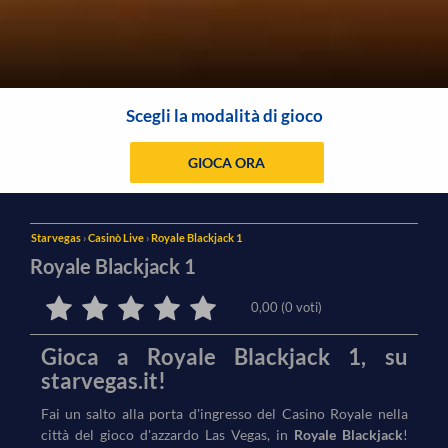
Scegli la modalità di gioco
GIOCA ORA
Starvegas
›
Casinò Live
›
Royale Blackjack 1
Royale Blackjack 1
0,00
(
0
voti)
Gioca a Royale Blackjack 1, su
starvegas.it!
Fai un salto alla porta d'ingresso del Casino Royale nella
città del gioco d'azzardo Las Vegas, in
Royale Blackjack
!