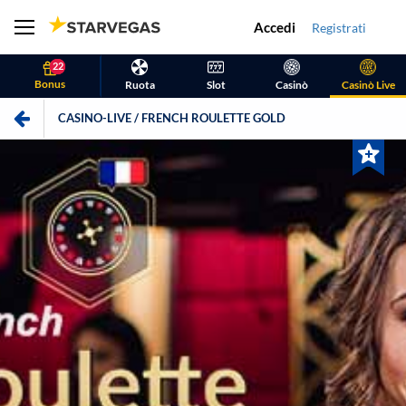
Accedi
Registrati
22
Bonus
Ruota
Slot
Casinò
Casinò Live
CASINO-LIVE / FRENCH ROULETTE GOLD