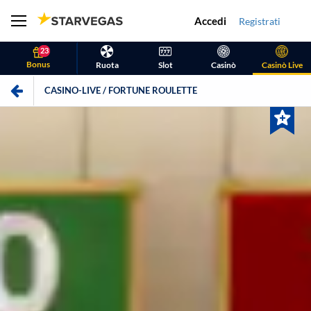
Accedi
Registrati
23
Bonus
Ruota
Slot
Casinò
Casinò Live
CASINO-LIVE / FORTUNE ROULETTE