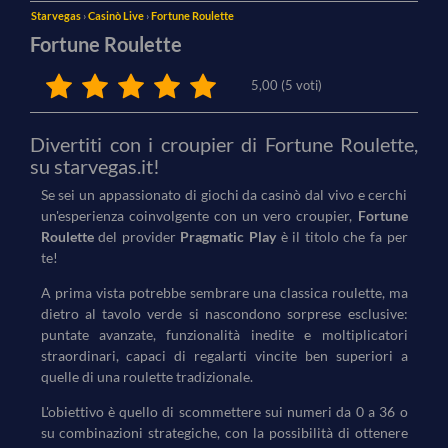
Starvegas
›
Casinò Live
›
Fortune Roulette
Fortune Roulette
5,00
(
5
voti)
Divertiti con i croupier di Fortune Roulette,
su starvegas.it!
Se sei un appassionato di giochi da casinò dal vivo e cerchi
un'esperienza coinvolgente con un vero croupier,
Fortune
Roulette
del provider
Pragmatic Play
è il titolo che fa per
te!
A prima vista potrebbe sembrare una classica roulette, ma
dietro al tavolo verde si nascondono sorprese esclusive:
puntate avanzate, funzionalità inedite e moltiplicatori
straordinari, capaci di regalarti vincite ben superiori a
quelle di una roulette tradizionale.
L'obiettivo è quello di scommettere sui numeri da 0 a 36 o
su combinazioni strategiche, con la possibilità di ottenere