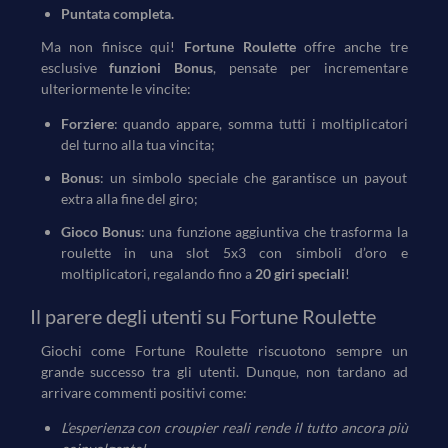
Puntata completa.
Ma non finisce qui!
Fortune Roulette
offre anche tre
esclusive
funzioni Bonus
, pensate per incrementare
ulteriormente le vincite:
Forziere
: quando appare, somma tutti i moltiplicatori
del turno alla tua vincita;
Bonus
: un simbolo speciale che garantisce un payout
extra alla fine del giro;
Gioco Bonus
: una funzione aggiuntiva che trasforma la
roulette in una slot 5x3 con simboli d’oro e
moltiplicatori, regalando fino a
20 giri speciali
!
Il parere degli utenti su Fortune Roulette
Giochi come Fortune Roulette riscuotono sempre un
grande successo tra gli utenti. Dunque, non tardano ad
arrivare commenti positivi come:
L’esperienza con croupier reali rende il tutto ancora più