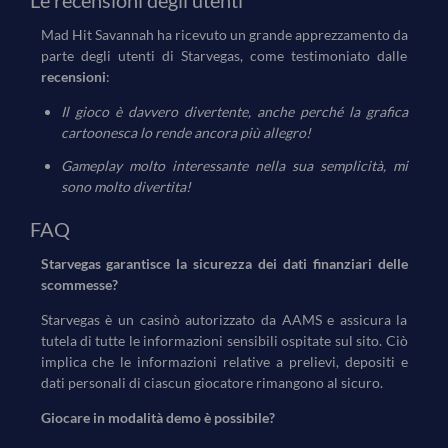
Le recensioni degli utenti
Mad Hit Savannah ha ricevuto un grande apprezzamento da
parte degli utenti di Starvegas, come testimoniato dalle
recensioni
:
Il gioco è davvero divertente, anche perché la grafica
cartoonesca lo rende ancora più allegro!
Gameplay molto interessante nella sua semplicità, mi
sono molto divertita!
FAQ
Starvegas garantisce la sicurezza dei dati finanziari delle
scommesse?
Starvegas è un casinò autorizzato da AAMS e assicura la
tutela di tutte le informazioni sensibili ospitate sul sito. Ciò
implica che le informazioni relative a prelievi, depositi e
dati personali di ciascun giocatore rimangono al sicuro.
Giocare in modalità demo è possibile?