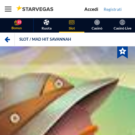
Accedi
Registrati
22
Bonus
Ruota
Slot
Casinò
Casinò Live
SLOT / MAD HIT SAVANNAH