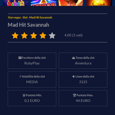
Starvegas
›
Slot
›
Mad Hit Savannah
Mad Hit Savannah
4,00
(
3
voti)
🎰 Fornitore della slot
🏔️ Tema della slot
RubyPlay
Avventura
⚡ Volatilità della slot
🍀 Linee della slot
MEDIA
3125
🥈 Puntata Min.
🏆 Puntata Max.
0,1 EURO
44 EURO