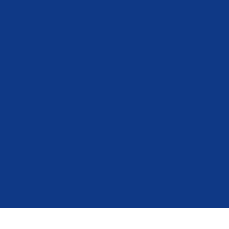
GIOCARE RESPONSABILMENTE