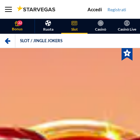
Accedi
Registrati
22
Bonus
Ruota
Slot
Casinò
Casinò Live
SLOT / JINGLE JOKERS