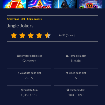
Starvegas
›
Slot
›
Jingle Jokers
Jingle Jokers
4,80
(
5
voti)
🎰 Fornitore della slot
🏔️ Tema della slot
GameArt
Natale
⚡ Volatilità della slot
🍀 Linee della slot
ALTA
5
🥈 Puntata Min.
🏆 Puntata Max.
0,05 EURO
100 EURO