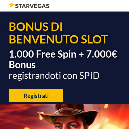
BONUS DI
BENVENUTO SLOT
1.000 Free Spin + 7.000€
Bonus
registrandoti con SPID
Registrati