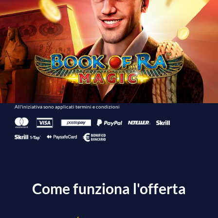
All'iniziativa sono applicati termini e condizioni
Come funziona l'offerta