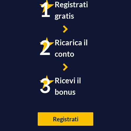
1
Registrati
gratis
2
Ricarica il
conto
3
Ricevi il
bonus
Registrati