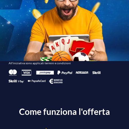
All'iniziativa sono applicati termini e condizioni
Come funziona l'offerta