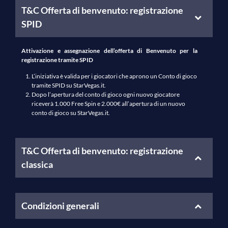
T&C Offerta di benvenuto: registrazione
SPID
Attivazione e assegnazione dell’offerta di Benvenuto per la
registrazione tramite SPID
L’iniziativa è valida per i giocatori che aprono un Conto di gioco
tramite SPID su StarVegas.it.
Dopo l’apertura del conto di gioco ogni nuovo giocatore
riceverà 1.000 Free Spin e 2.000€ all’apertura di un nuovo
conto di gioco su StarVegas.it.
Attivazione e assegnazione Bonus prima ricarica Slot 200% fino a
5.000€
T&C Offerta di benvenuto: registrazione
Inoltre, sul primo deposito ogni giocatore potrà ricevere il
200% fino a 5.000€ di Bonus dell’importo depositato. Per
classica
ricevere il Bonus, in fase di prima ricarica dal menu a tendina, è
necessario scegliere il Bonus 1° Deposito Casino&Slot 200%
fino a 5.000€”.
Il Bonus è pari al 200% della tua prima ricarica fino ad un
Condizioni generali
massimo di 5.000€.
Il Bonus Slot & Casinò erogato è un Fun Bonus con coefficiente
di giocata pari a (WR) 65 e Cap pari a 0,4.