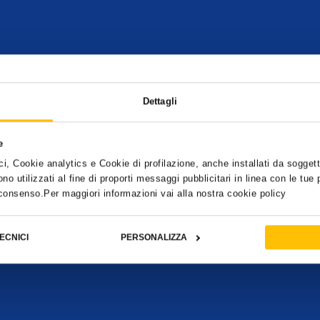
Dettagli
e
ci, Cookie analytics e Cookie di profilazione, anche installati da soggett
no utilizzati al fine di proporti messaggi pubblicitari in linea con le tue 
 consenso.Per maggiori informazioni vai alla nostra cookie policy
ECNICI
PERSONALIZZA